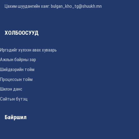
Цахим шуудангийн хаяг: bulgan_kho_tg@shuukh.mn
ХОЛБООСУУД
Иргэдийг хүлээн авах хуваарь
Ажлын байрны зар
Шийдвэрийн тойм
Процессын тойм
Шилэн данс
Сайтын бүтэц
Байршил