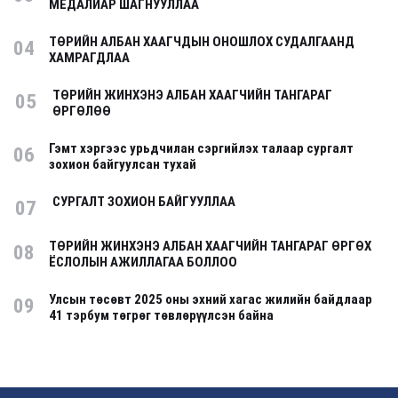
МЕДАЛИАР ШАГНУУЛЛАА
ТӨРИЙН АЛБАН ХААГЧДЫН ОНОШЛОХ СУДАЛГААНД
04
ХАМРАГДЛАА
ТӨРИЙН ЖИНХЭНЭ АЛБАН ХААГЧИЙН ТАНГАРАГ
05
ӨРГӨЛӨӨ
Гэмт хэргээс урьдчилан сэргийлэх талаар сургалт
06
зохион байгуулсан тухай
СУРГАЛТ ЗОХИОН БАЙГУУЛЛАА
07
ТӨРИЙН ЖИНХЭНЭ АЛБАН ХААГЧИЙН ТАНГАРАГ ӨРГӨХ
08
ЁСЛОЛЫН АЖИЛЛАГАА БОЛЛОО
Улсын төсөвт 2025 оны эхний хагас жилийн байдлаар
09
41 тэрбум төгрөг төвлөрүүлсэн байна