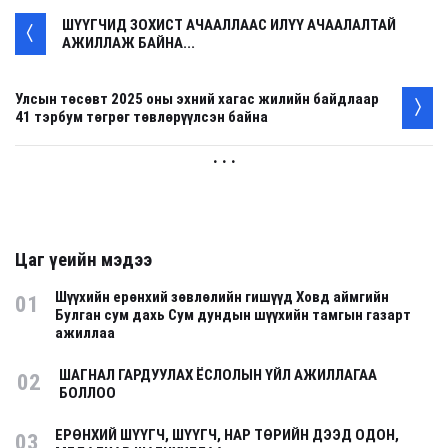
ШҮҮГЧИД ЗОХИСТ АЧААЛЛААС ИЛҮҮ АЧААЛАЛТАЙ
АЖИЛЛАЖ БАЙНА...
Улсын төсөвт 2025 оны эхний хагас жилийн байдлаар
41 тэрбум төгрөг төвлөрүүлсэн байна
. . .
Цаг үеийн мэдээ
Шүүхийн ерөнхий зөвлөлийн гишүүд Ховд аймгийн
01
Булган сум дахь Сум дундын шүүхийн тамгын газарт
ажиллаа
ШАГНАЛ ГАРДУУЛАХ ЁСЛОЛЫН ҮЙЛ АЖИЛЛАГАА
02
БОЛЛОО
ЕРӨНХИЙ ШҮҮГЧ, ШҮҮГЧ, НАР ТӨРИЙН ДЭЭД ОДОН,
03